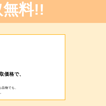
無料!!
取価格で、
お品物でも、
。