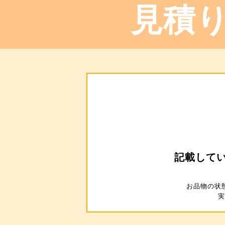
見積り
記載して
お品物の状
実